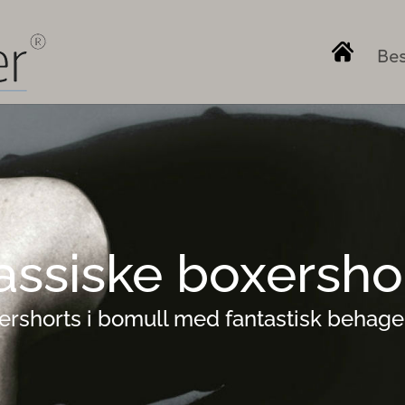
Bes
assiske boxersho
ershorts i bomull med fantastisk behag