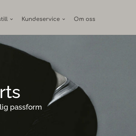
till
Kundeservice
Om oss
rts
elig passform