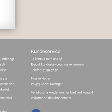
Kundeservice
 underlagt
Ta kontakt med oss på
 blir
E-post: kundeservice@norskeherrer.no
else.
Telefon: 51 59 57 42
 å yte
Norske Herrer
 levere den
Pb 479 4002 Stavanger
rkedet.
Vennligst ha kundenummer klart ved kontakt
ene etter
vedrørende ditt abonnement
ialer,