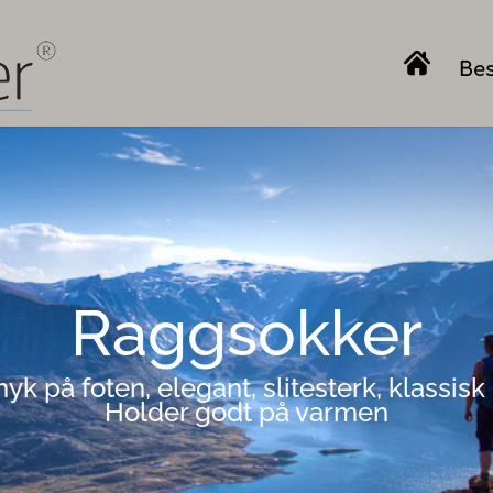
Bes
Raggsokker
k på foten, elegant, slitesterk, klassisk 
Holder godt på varmen