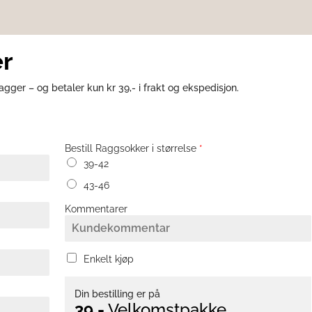
r
gger – og betaler kun kr 39,- i frakt og ekspedisjon.
Bestill Raggsokker i størrelse
*
39-42
43-46
Kommentarer
E
Enkelt kjøp
n
k
e
Din bestilling er på
39,-
Velkomstpakke
l