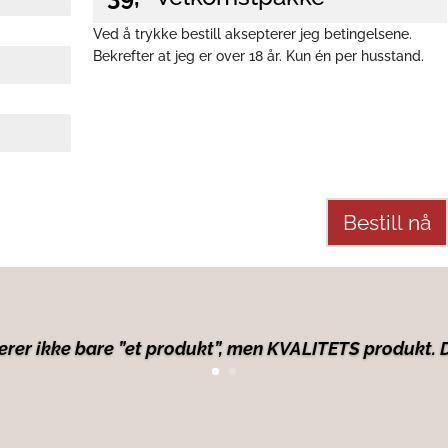
t
k
Ved å trykke bestill aksepterer jeg betingelsene.
j
Bekrefter at jeg er over 18 år. Kun én per husstand.
ø
p
Bestill nå
erer ikke bare ”et produkt”, men KVALITETS produkt. De