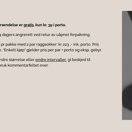
forsendelse er
gratis,
kun kr. 39 i porto.
14 dagers angrerett ved retur av uåpnet forpakning.
r pakke med 2 par raggsokker: kr 223 ,- ink. porto. Pris
n. “E
nkelt kjøp” gjelder pris per par + porto og eksp. gebyr.
ndre størrelse eller
endre intervaller
,
gi beskjed til
 bruk kommentarfeltet over.