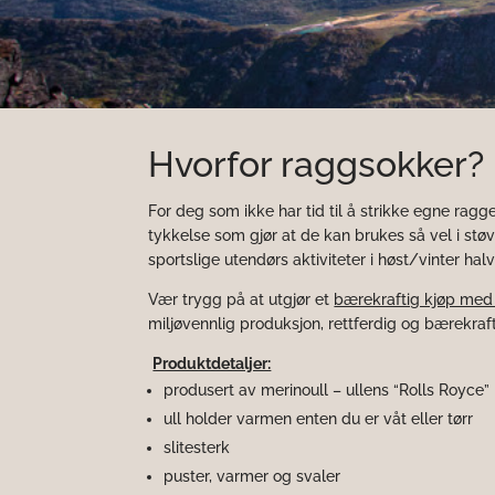
Hvorfor raggsokker?
For deg som ikke har tid til å strikke egne ragge
tykkelse som gjør at de kan brukes så vel i støvle
sportslige utendørs aktiviteter i høst/vinter halv
Vær trygg på at utgjør et
bærekraftig kjøp med
miljøvennlig produksjon, rettferdig og bærekraft
Produktdetaljer:
produsert av merinoull – ullens “Rolls Royce”
ull holder varmen enten du er våt eller tørr
slitesterk
puster, varmer og svaler