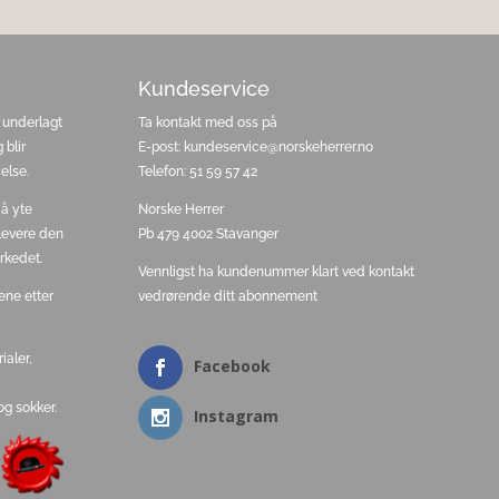
Kundeservice
 underlagt
Ta kontakt med oss på
 blir
E-post: kundeservice@norskeherrer.no
else.
Telefon: 51 59 57 42
 å yte
Norske Herrer
 levere den
Pb 479 4002 Stavanger
rkedet.
Vennligst ha kundenummer klart ved kontakt
ene etter
vedrørende ditt abonnement
ialer,
Facebook
og sokker.
Instagram