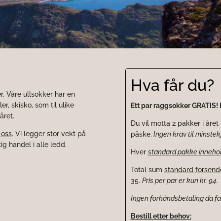
Hva får du?
r. Våre ullsokker har en
r, skisko, som til ulike
Ett par raggsokker GRATIS! K
året.
Du vil motta 2 pakker i året 
 oss
. Vi legger stor vekt på
påske.
Ingen krav til minstekj
ig handel i alle ledd.
Hver
standard pakke innehol
Total sum
standard forsende
35.
Pris per par er kun kr. 94.
Ingen forhåndsbetaling da 
Bestill etter behov: