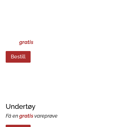
Helsesokker
Få en
gratis
vareprøve
Bestill
Undertøy
Få en
gratis
vareprøve