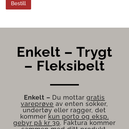
Bestill
Enkelt – Trygt
– Fleksibelt
Enkelt
–
Du mottar
gratis
vareprøve
av enten sokker,
undertøy eller ragger, det
kommer
kun porto og eksp.
gebyr på kr 39
. Faktura kommer