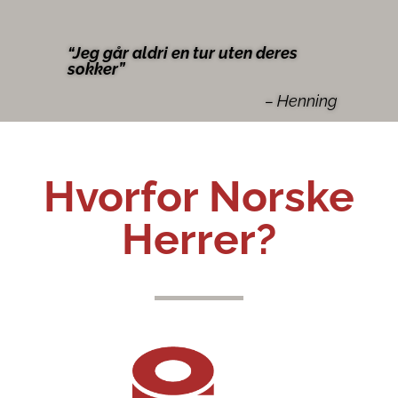
“Jeg går aldri en tur uten deres
sokker
”
– Henning
Hvorfor Norske
Herrer?