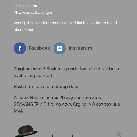
Norske Herrer
Pb 479 4002 Stavanger
Vennligst ha kundenummer klart ved kontakt vedrørende ditt
abonnement
Facebook
Instagram
Trygt og enkelt!
Sokker og undertøy på nett av beste
kvalitet og komfort.
Bestilt fra Italia for nettopp deg.
© 2004 Norske herrer, Pb 479 sentrum 4002
STAVANGER / Tlf 51 59 5742, Org.no: NO 997 793 889
MVA