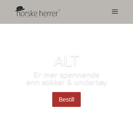
ALT
Er mer spennende
enn sokker & undertøy
Bestill