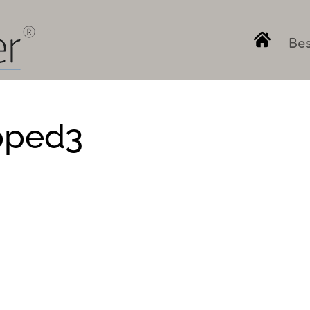
Bes
pped3