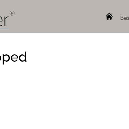
Bes
pped