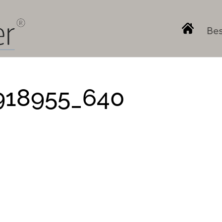
Bes
-918955_640