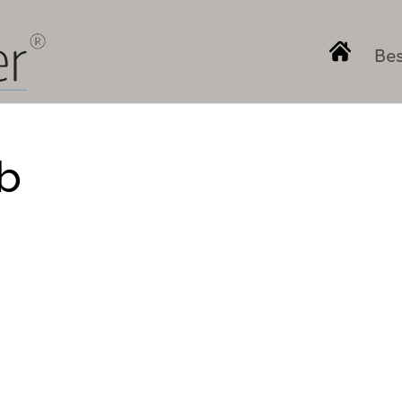
Bes
1b